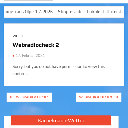
gen aus Olpe 1.7.2026
Shop-esc.de – Lokale IT‑Unterstützung
VIDEO
Webradiocheck 2
17. Februar 2021
Sorry, but you do not have permission to view this
content.
Beitragsnavigation
WEBRADIOCHECK 1
WEBRADIOCHECK 3
Kachelmann-Wetter