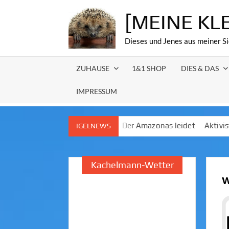
Skip
[MEINE KL
to
content
Dieses und Jenes aus meiner Si
ZUHAUSE
1&1 SHOP
DIES & DAS
IMPRESSUM
ndustrie
Der Amazonas leidet
Aktivist und Pflanzen
Aktivis
IGELNEWS
Kachelmann-Wetter
W