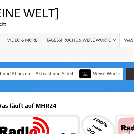
EINE WELT]
cht
VIDEO & MORE
TAGESSPRÜCHE & WEISE WORTE
WAS
t und Schaf
Weise Worte
Maifrühschoppen des Musikv
as läuft auf MHR24