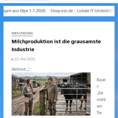
 aus Olpe 1.7.2026
Shop-esc.de – Lokale IT‑Unterstützung & 
DIES UND DAS
Milchproduktion ist die grausamste
Industrie
23. Mai 2026
Aktivist: „
.“
Baue
r:
„Sie
steht
am
Tor