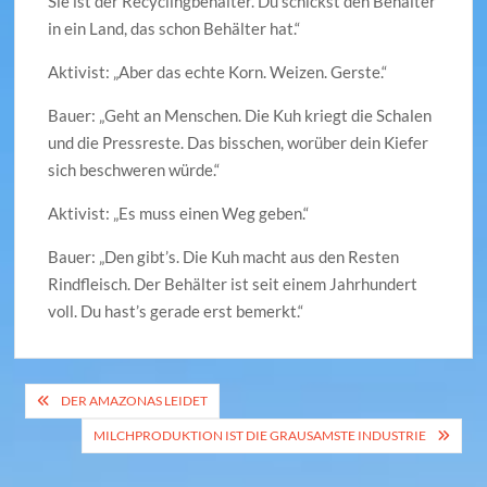
Sie ist der Recyclingbehälter. Du schickst den Behälter
in ein Land, das schon Behälter hat.“
Aktivist: „Aber das echte Korn. Weizen. Gerste.“
Bauer: „Geht an Menschen. Die Kuh kriegt die Schalen
und die Pressreste. Das bisschen, worüber dein Kiefer
sich beschweren würde.“
Aktivist: „Es muss einen Weg geben.“
Bauer: „Den gibt’s. Die Kuh macht aus den Resten
Rindfleisch. Der Behälter ist seit einem Jahrhundert
voll. Du hast’s gerade erst bemerkt.“
Beitragsnavigation
DER AMAZONAS LEIDET
MILCHPRODUKTION IST DIE GRAUSAMSTE INDUSTRIE