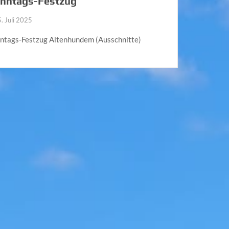
nntags-Festzug
. Juli 2025
ntags-Festzug Altenhundem (Ausschnitte)