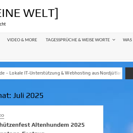
EINE WELT]
cht
VIDEO & MORE
TAGESSPRÜCHE & WEISE WORTE
WAS 
ützung & Webhosting aus Nordjütland
Regional Stark und Nah 
at:
Juli 2025
EO
hützenfest Altenhundem 2025