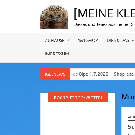
Skip
[MEINE KL
to
content
Dieses und Jenes aus meiner Si
ZUHAUSE
1&1 SHOP
DIES & DAS
IMPRESSUM
Meldungen aus Olpe 1.7.2026
Shop-esc.de – Lokale IT‑Unterst
IGELNEWS
Mon
Kachelmann-Wetter
VID
Sc