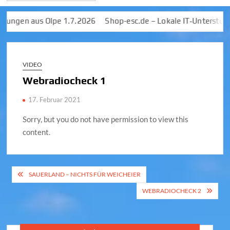
ngen aus Olpe 1.7.2026
Shop-esc.de – Lokale IT‑Unterstützun
VIDEO
Webradiocheck 1
17. Februar 2021
Sorry, but you do not have permission to view this
content.
Beitragsnavigation
SAUERLAND – NICHTS FÜR WEICHEIER
WEBRADIOCHECK 2