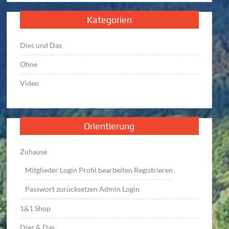
Kategorien
Dies und Das
Ohne
Video
Orientierung
Zuhause
Mitglieder Login
Profil bearbeiten
Registrieren
Passwort zurücksetzen
Admin Login
1&1 Shop
Dies & Das