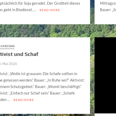
ptsächlich für Soja gerodet. Der Großteil dieses
Mittagsze
as geht in Biodiesel, …
Bauer: „
READ MORE
S UND DAS
tivist und Schaf
8. Mai 2026
ivist: „Wolle ist grausam. Die Schafe sollten in
e gelassen werden.“ Bauer: „In Ruhe wo?“ Aktivist:
 einem Schutzgebiet.“ Bauer: „Womit beschäftigt.“
ivist: „Einfach nur Schaf sein.“ Bauer: „Schafe
rden …
READ MORE