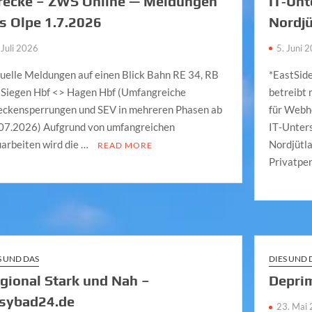
recke – ZWS Online — Meldungen
IT‑Un
s Olpe 1.7.2026
Nordj
 Juli 2026
5. Juni 
uelle Meldungen auf einen Blick Bahn RE 34, RB
*EastSid
 Siegen Hbf <> Hagen Hbf (Umfangreiche
betreibt 
eckensperrungen und SEV in mehreren Phasen ab
für Webh
07.2026) Aufgrund von umfangreichen
IT‑Unter
arbeiten wird die …
Nordjütla
READ MORE
Privatpe
S UND DAS
DIES UND 
gional Stark und Nah –
Depri
sybad24.de
23. Mai