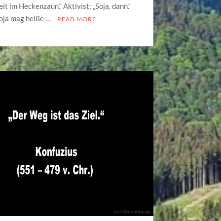
it im Heckenzaun.“ Aktivist: „Soja, dann.“
Soja mag heiße …
READ MORE