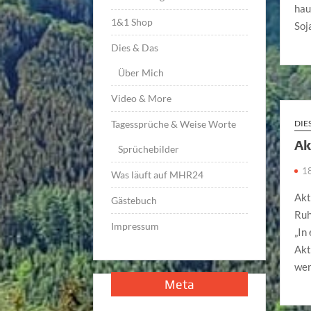
hau
1&1 Shop
Soj
Dies & Das
Über Mich
Video & More
DIE
Tagessprüche & Weise Worte
Ak
Sprüchebilder
1
Was läuft auf MHR24
Akt
Gästebuch
Ruh
Impressum
„In
Akt
we
Meta