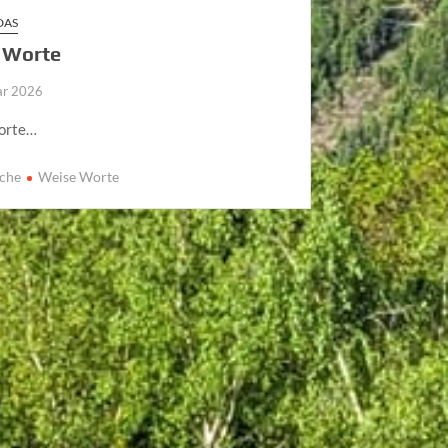
DAS
 Worte
ar 2026
orte…
üche
Weise Worte