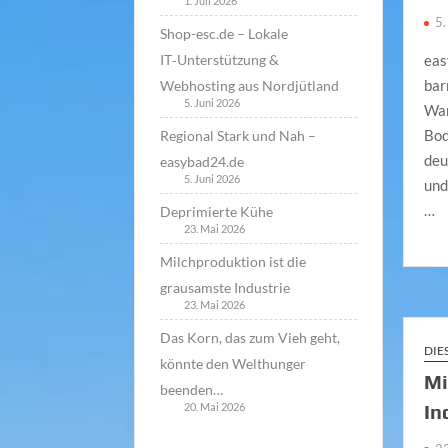
1. Juli 2026
5.
Shop-esc.de – Lokale
IT‑Unterstützung &
eas
bar
Webhosting aus Nordjütland
5. Juni 2026
Wan
Bod
Regional Stark und Nah –
deu
easybad24.de
5. Juni 2026
und
…
Deprimierte Kühe
23. Mai 2026
Milchproduktion ist die
grausamste Industrie
23. Mai 2026
Das Korn, das zum Vieh geht,
DIE
könnte den Welthunger
Mi
beenden…
In
20. Mai 2026