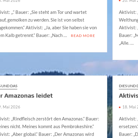
3. Mai 2026
20. Mai
ivist: „.“ Bauer: „Sie steht am Tor und wartet
Aktivist:
auf, gemolken zu werden. Sie ist von selbst
Welthung
ngekommen.“ Aktivist: „Ja, aber Sie haben sie von
Aktivist:
em Kalb getrennt.“ Bauer: „Nach …
Bauer: „M
READ MORE
„Alle. …
S UND DAS
DIES UND 
r Amazonas leidet
Aktivi
9. Mai 2026
18. Mai
ivist: „Rindfleisch zerstört den Amazonas.“ Bauer:
Aktivist:
ines nicht. Meines kommt aus Pembrokeshire.“
ersetzen.
ivist: „Aber global.“ Bauer: „Der Amazonas wird
Bauer: „D