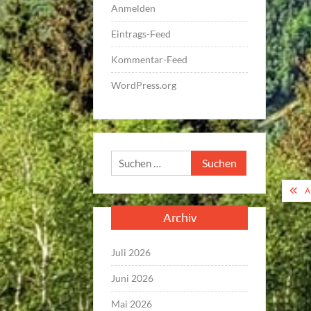
Anmelden
Eintrags-Feed
Kommentar-Feed
WordPress.org
Suchen
nach:
Bei
Ä
Archiv
Juli 2026
Juni 2026
Mai 2026