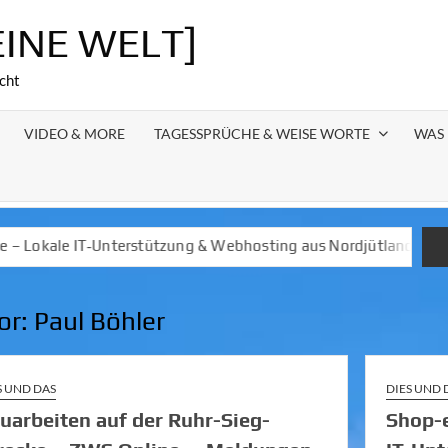
EINE WELT]
cht
VIDEO & MORE
TAGESSPRÜCHE & WEISE WORTE
WAS 
rstützung & Webhosting aus Nordjütland
Regional Stark und N
or:
Paul Böhler
S UND DAS
DIES UND 
uarbeiten auf der Ruhr-Sieg-
Shop-e