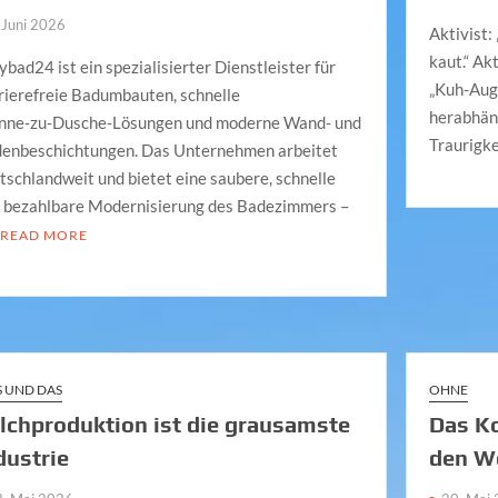
 Juni 2026
Aktivist:
kaut.“ Ak
ybad24 ist ein spezialisierter Dienstleister für
„Kuh-Aug
rierefreie Badumbauten, schnelle
herabhäng
ne‑zu‑Dusche‑Lösungen und moderne Wand‑ und
Traurigke
enbeschichtungen. Das Unternehmen arbeitet
tschlandweit und bietet eine saubere, schnelle
 bezahlbare Modernisierung des Badezimmers –
READ MORE
S UND DAS
OHNE
lchproduktion ist die grausamste
Das Ko
dustrie
den W