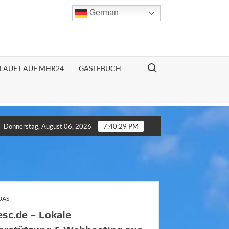
German
Search for:
LÄUFT AUF MHR24
GÄSTEBUCH
ah – easybad24.de
Deprimierte Kühe
Milchproduktion ist die
Donnerstag, August 06, 2026
7:40:31 PM
DAS
sc.de – Lokale