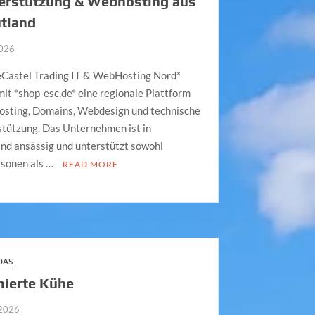
terstützung & Webhosting aus
ütland
2026
eCastel Trading IT & WebHosting Nord*
mit *shop‑esc.de* eine regionale Plattform
osting, Domains, Webdesign und technische
stützung. Das Unternehmen ist in
nd ansässig und unterstützt sowohl
rsonen als …
READ MORE
DAS
mierte Kühe
 2026