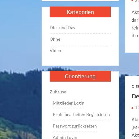
2
Kategorien
Akt
dar
Dies und Das
rei
ihr
Ohne
Video
Orientierung
DIE
Zuhause
De
Mitglieder Login
1
Profil bearbeiten
Registrieren
Akt
Passwort zurücksetzen
„Me
Akt
Admin Login