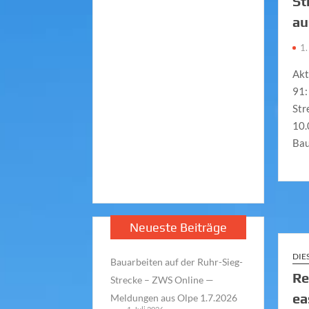
St
au
1.
Akt
91:
Str
10.
Bau
Neueste Beiträge
DIE
Bauarbeiten auf der Ruhr-Sieg-
Re
Strecke – ZWS Online —
ea
Meldungen aus Olpe 1.7.2026