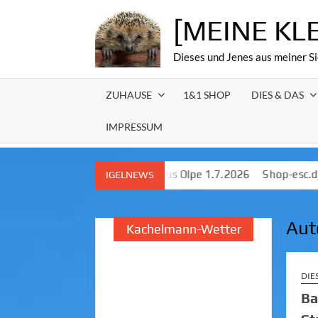
Skip
[MEINE KL
to
content
Dieses und Jenes aus meiner Si
ZUHAUSE
1&1 SHOP
DIES & DAS
IMPRESSUM
 — Meldungen aus Olpe 1.7.2026
Shop-esc.de – Lokale IT‑Unte
IGELNEWS
Aut
Kachelmann-Wetter
DIE
Ba