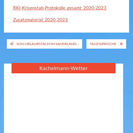
RKI-Krisenstab-Protokolle_gesamt_2020-2023
Zusatzmaterial_2020-2023
Beitragsnavigation
SON URLAUBSTACH IM SAUERLAND…
TAGESSPRÜCHE
Kachelmann-Wetter